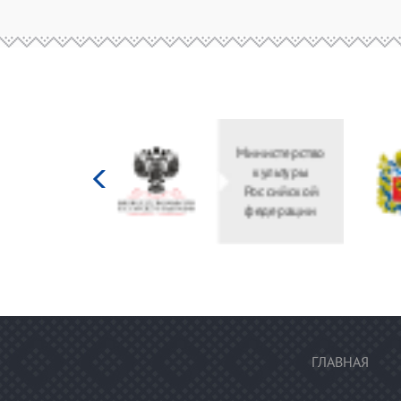
Министерство
культуры
Российской
федерации
ГЛАВНАЯ