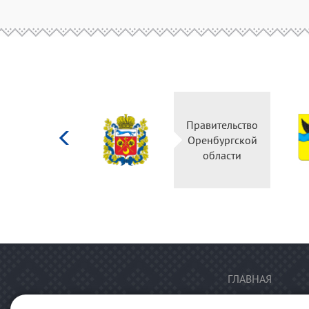
Министерство
Правительство
культуры
Оренбургской
Российской
области
федерации
ГЛАВНАЯ