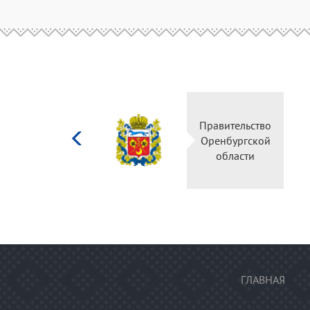
Министерство
культуры
Российской
федерации
ГЛАВНАЯ