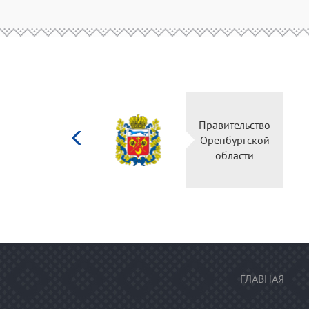
Министерство
Правительство
культуры
Оренбургской
Российской
области
федерации
ГЛАВНАЯ