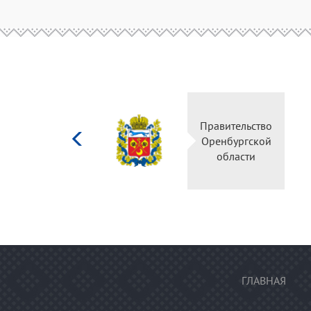
Министерство
Правительств
культуры
Оренбургско
Российской
области
федерации
ГЛАВНАЯ