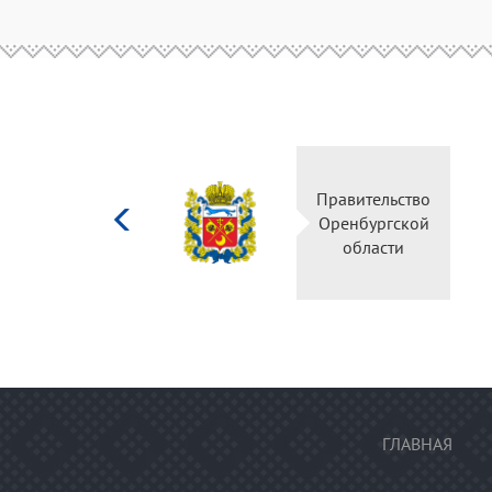
Министерство
культуры
Российской
федерации
ГЛАВНАЯ