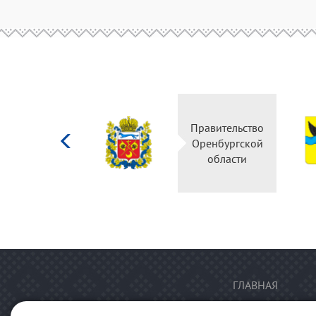
Министерство
Правительство
культуры
Оренбургской
Российской
области
федерации
ГЛАВНАЯ