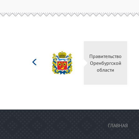
Министерство
Правительство
культуры
Оренбургской
Российской
области
федерации
ГЛАВНАЯ