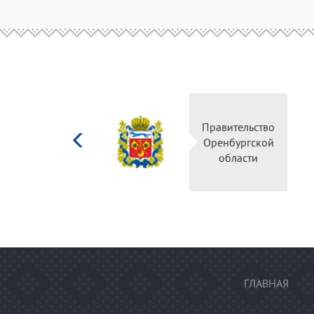
Министерство
Правительство
культуры
Оренбургской
Российской
области
федерации
ГЛАВНАЯ