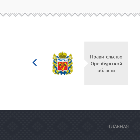
Министерство
Правительство
культуры
Оренбургской
Российской
области
федерации
ГЛАВНАЯ