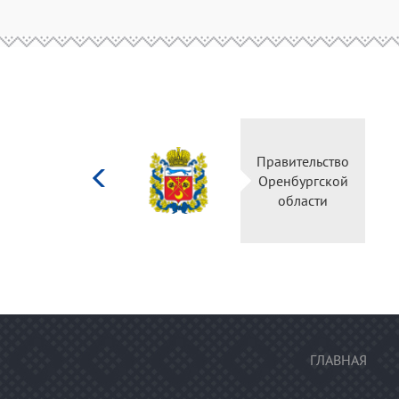
Министерство
Правительство
культуры
Оренбургской
Российской
области
федерации
ГЛАВНАЯ