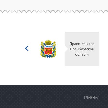
Министерство
Правительство
культуры
Оренбургской
Российской
области
федерации
ГЛАВНАЯ