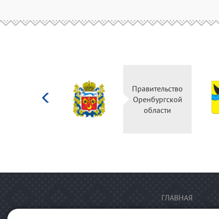
Министерство
Правительство
культуры
Оренбургской
Российской
области
федерации
ГЛАВНАЯ