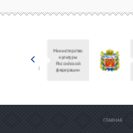
Министерство
культуры
Российской
федерации
ГЛАВНАЯ