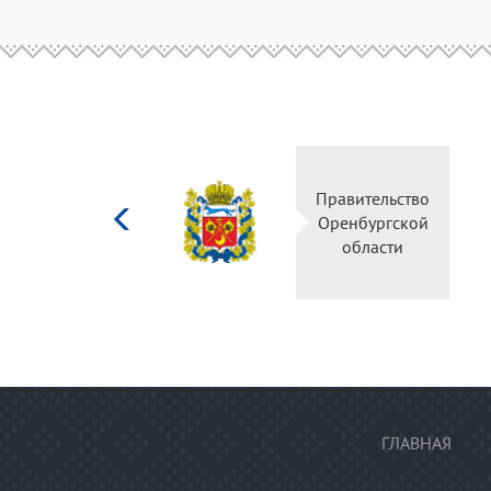
Министерство
Правительство
культуры
Оренбургской
Российской
области
федерации
ГЛАВНАЯ