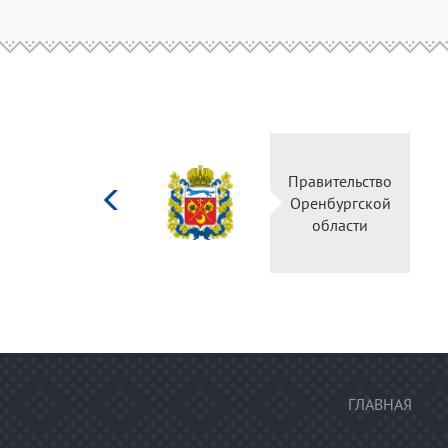
Министерство
Правительство
культуры
Оренбургской
Российской
области
федерации
ГЛАВНАЯ