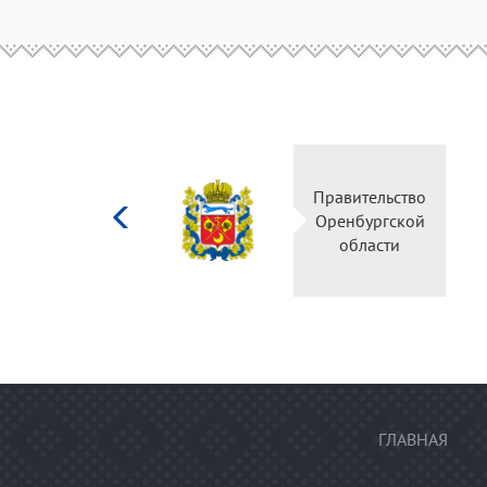
Министерство
Правительство
культуры
Оренбургской
Российской
области
федерации
ГЛАВНАЯ