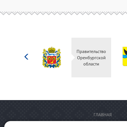
Министерство
Правительство
культуры
Оренбургской
Российской
области
федерации
ГЛАВНАЯ