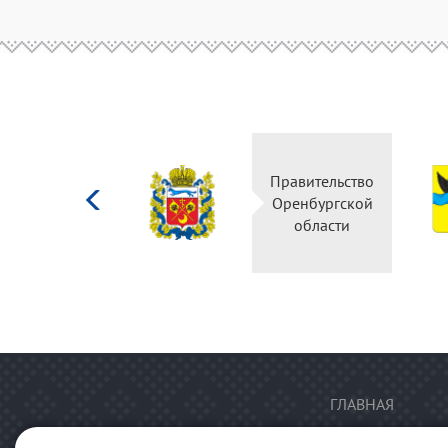
Министерство
Правительство
культуры
Оренбургской
Российской
области
федерации
ГЛАВНАЯ