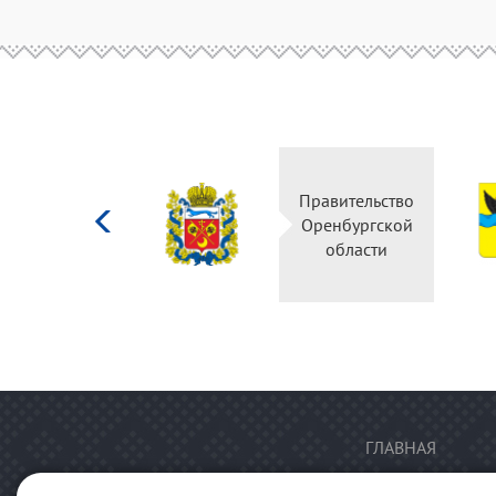
Министерство
Правительство
культуры
Оренбургской
Российской
области
федерации
ГЛАВНАЯ