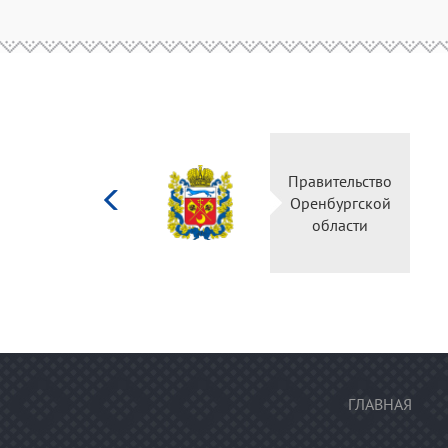
Министерство
культуры
Российской
федерации
ГЛАВНАЯ