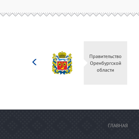
Министерство
Правительство
культуры
Оренбургской
Российской
области
федерации
ГЛАВНАЯ