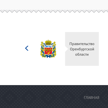
Министерство
Правительство
культуры
Оренбургской
Российской
области
федерации
ГЛАВНАЯ