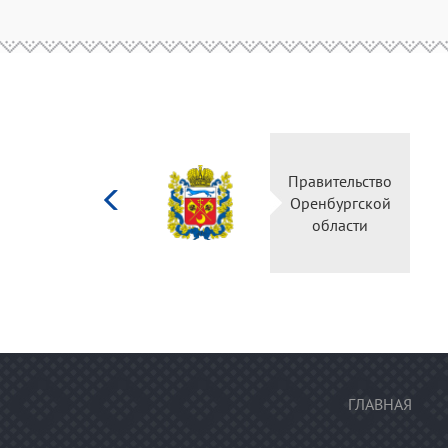
Министерство
Правительство
культуры
Оренбургской
Российской
области
федерации
ГЛАВНАЯ