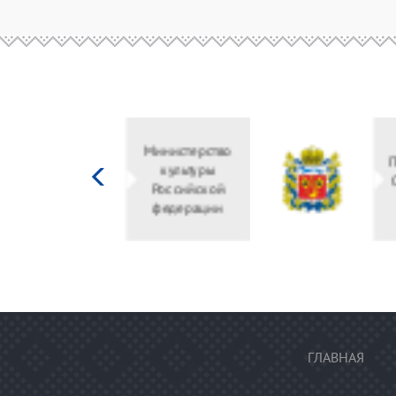
Министерство
культуры
Российской
федерации
ГЛАВНАЯ