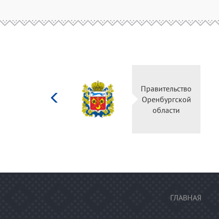
Министерство
Правительство
культуры
Оренбургской
Российской
области
федерации
ГЛАВНАЯ