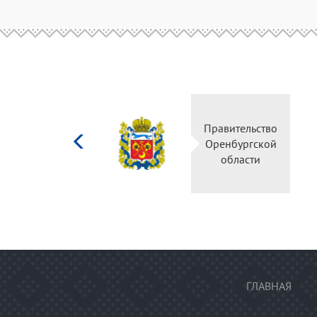
Министерство
Правительство
культуры
Оренбургской
Российской
области
федерации
ГЛАВНАЯ