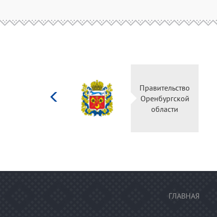
Министерство
Правительство
культуры
Оренбургской
Российской
области
федерации
ГЛАВНАЯ