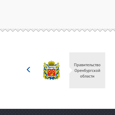
Министерство
Правительство
культуры
Оренбургской
Российской
области
федерации