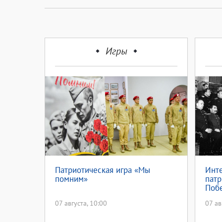
Игры
Патриотическая игра «Мы
Инте
помним»
патр
Поб
07 августа, 10:00
07 ав