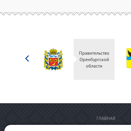
Министерство
Правительство
культуры
Оренбургской
Российской
области
федерации
ГЛАВНАЯ