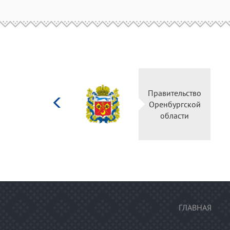
Министерство
Правитель
культуры
Оренбургс
Российской
област
федерации
ГЛАВНАЯ