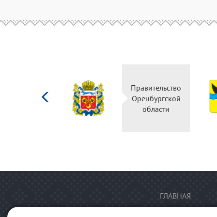
Министерство
Правительство
культуры
Оренбургской
Российской
области
федерации
ГЛАВНАЯ