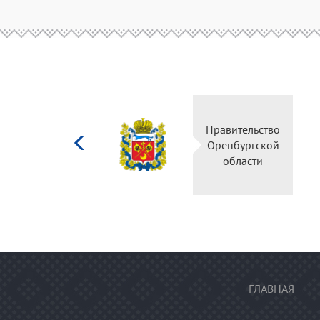
Министерство
Правительство
культуры
Оренбургской
Российской
области
федерации
ГЛАВНАЯ