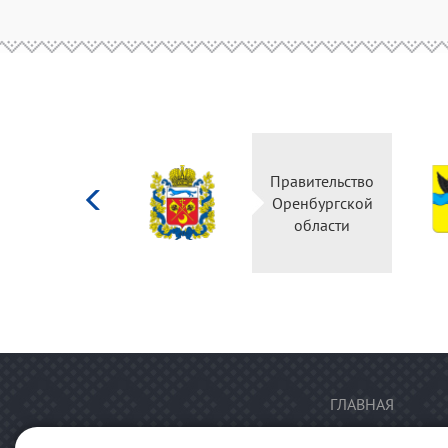
Министерство
Правительство
культуры
Оренбургской
Российской
области
федерации
ГЛАВНАЯ