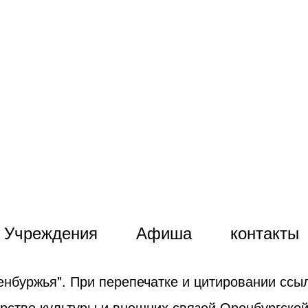
Учреждения
Афиша
контакты
енбуржья". При перепечатке и цитировании ссыл
рство культуры и внешних связей Оренбургской