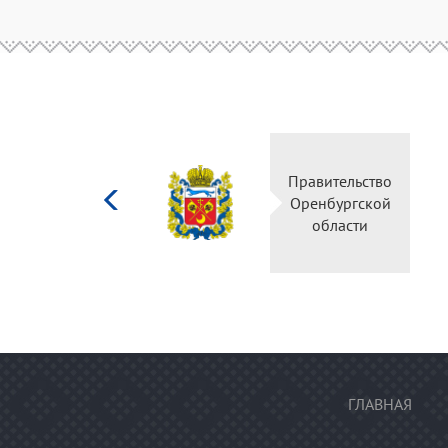
Министерство
Правительство
культуры
Оренбургской
Российской
области
федерации
ГЛАВНАЯ