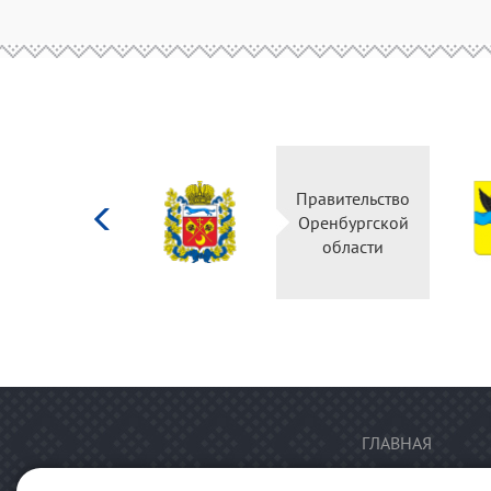
Министерство
Правительство
культуры
Оренбургской
Российской
области
федерации
ГЛАВНАЯ