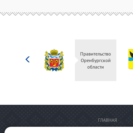
Министерство
Правительство
культуры
Оренбургской
Российской
области
федерации
ГЛАВНАЯ