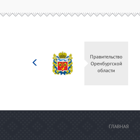
Министерство
Правительство
культуры
Оренбургской
Российской
области
федерации
ГЛАВНАЯ