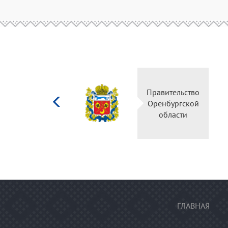
Министерство
Правительство
культуры
Оренбургской
Российской
области
федерации
ГЛАВНАЯ