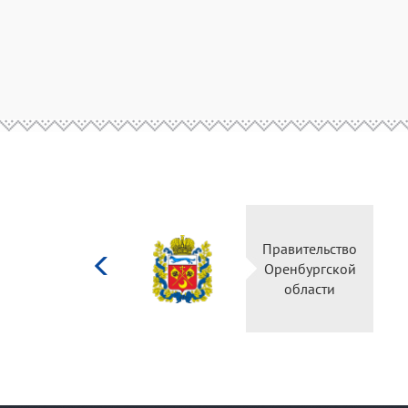
Министерство
Правительство
культуры
Оренбургской
Российской
области
федерации