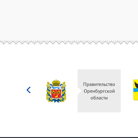
Министерство
Правительство
культуры
Оренбургской
Российской
области
федерации