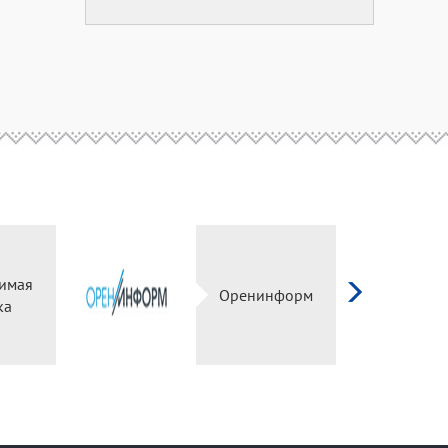
симая
Оренинформ
ка