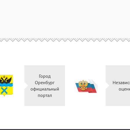
Город
Оренбург
Неза
официальный
о
портал