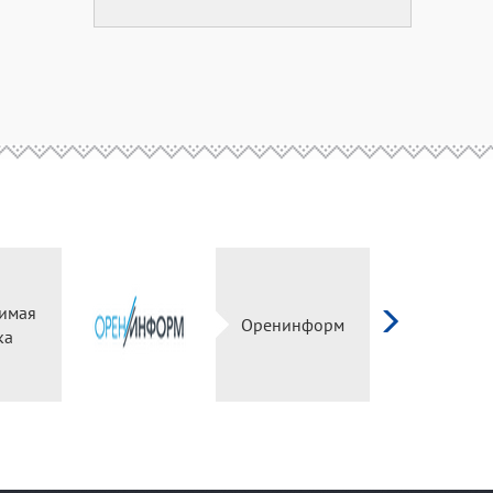
висимая
Оренинформ
ценка