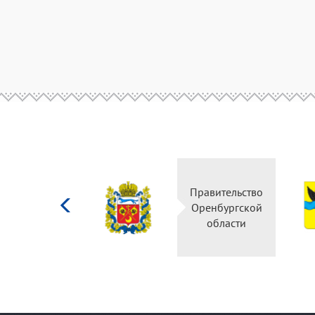
Министерство
Правительство
культуры
Оренбургской
Российской
области
федерации