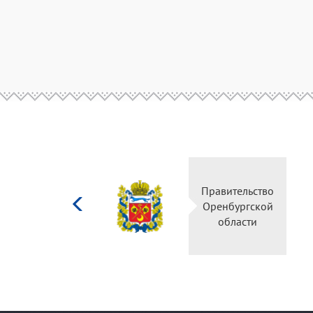
Министерство
Правительство
культуры
Оренбургской
Российской
области
федерации