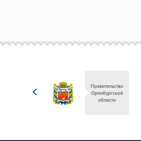
Министерство
Правительство
культуры
Оренбургской
Российской
области
федерации