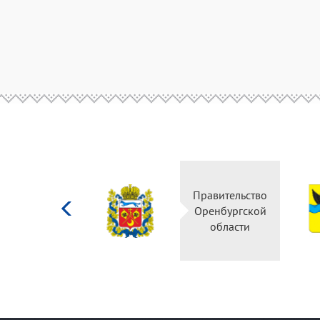
Министерство
Правительство
культуры
Оренбургской
Российской
области
федерации