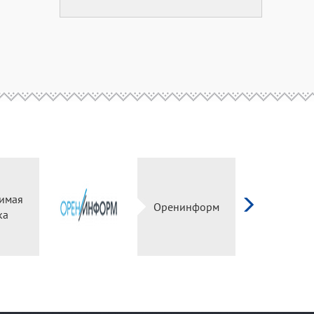
симая
Оренинформ
ка