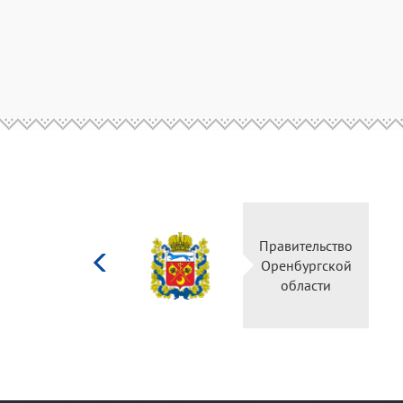
Министерство
Пр
культуры
О
Российской
федерации