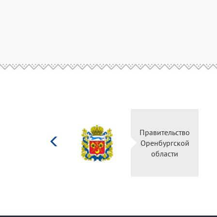
Министерство
Правительство
культуры
Оренбургской
Российской
области
федерации