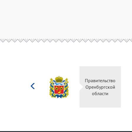
Министерство
Правительство
культуры
Оренбургской
Российской
области
федерации