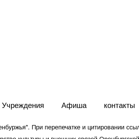
Учреждения
Афиша
контакты
енбуржья". При перепечатке и цитировании ссыл
рство культуры и внешних связей Оренбургской